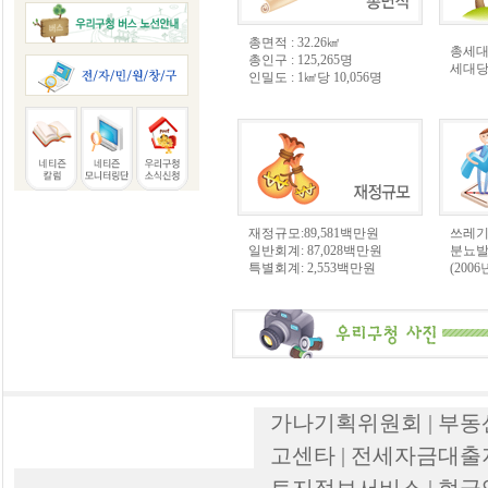
총면적 : 32.26㎢
총세대 
총인구 : 125,265명
세대당 
인밀도 : 1㎢당 10,056명
재정규모:89,581백만원
쓰레기배
일반회계: 87,028백만원
분뇨발생
특별회계: 2,553백만원
(2006
가나기획위원회 | 부동
고센타 | 전세자금대출