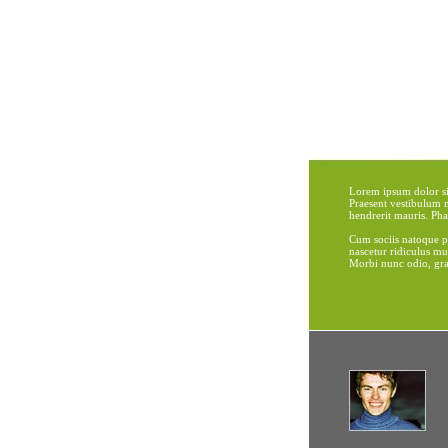
Lorem ipsum dolor sit
Praesent vestibulum
hendrerit mauris. Phas
Cum sociis natoque pe
nascetur ridiculus mu
Morbi nunc odio, grav