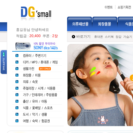
홍길동
님 안녕하세요
적립금 :
20,400
쿠폰 :
2장
바로가기
휴대폰
스키복
장갑
가습기