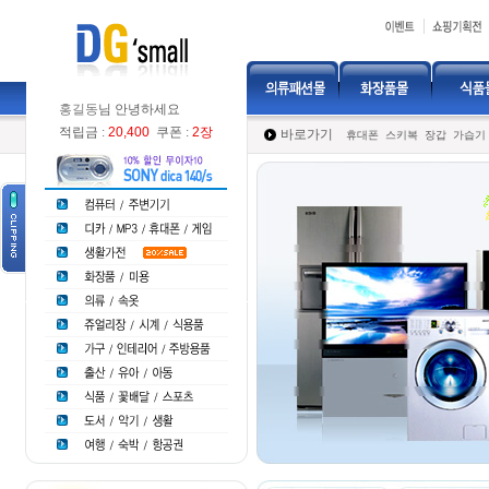
홍길동
님 안녕하세요
적립금 :
20,400
쿠폰 :
2장
바로가기
휴대폰
스키복
장갑
가습기