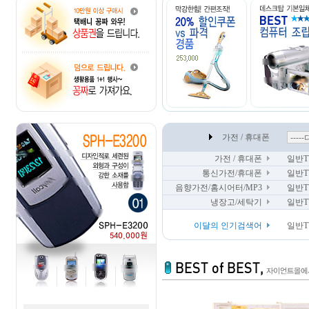
가전 / 휴대폰
가전 / 휴대폰
일반TV
통신가전/휴대폰
일반TV
음향가전/홈시어터/MP3
일반TV
냉장고/세탁기
일반TV
이달의 인기검색어
일반TV