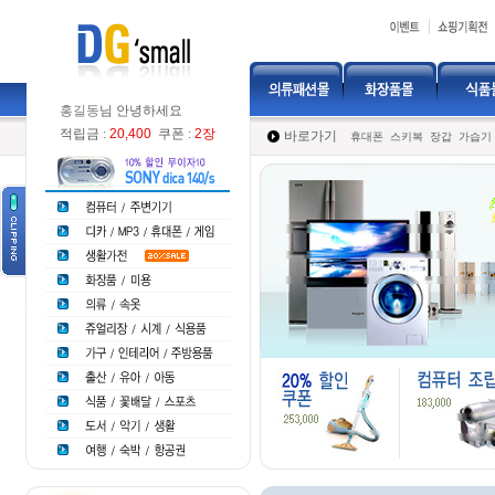
홍길동
님 안녕하세요
적립금 :
20,400
쿠폰 :
2장
바로가기
휴대폰
스키복
장갑
가습기