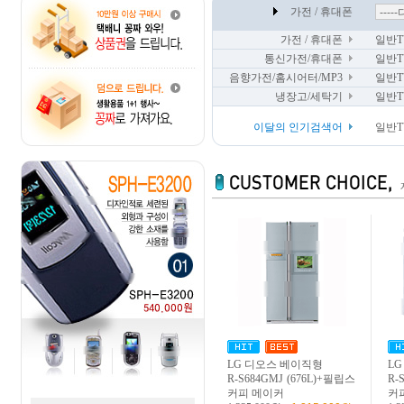
가전 / 휴대폰
가전 / 휴대폰
일반TV
통신가전/휴대폰
일반TV
음향가전/홈시어터/MP3
일반TV
냉장고/세탁기
일반TV
이달의 인기검색어
일반TV
LG 디오스 베이직형
L
R-S684GMJ (676L)+필립스
R-
커피 메이커
커