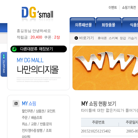
홍길동
님 안녕하세요
적립금 :
20,400
쿠폰 :
2장
바로가기
휴대폰
스키복
장갑
가습기
2015210251215402
2005-0