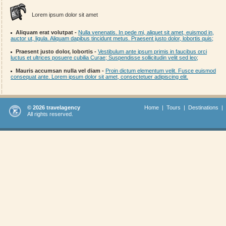
Lorem ipsum dolor sit amet
Aliquam erat volutpat -
Nulla venenatis. In pede mi, aliquet sit amet, euismod in,
auctor ut, ligula. Aliquam dapibus tincidunt metus. Praesent justo dolor, lobortis quis;
Praesent justo dolor, lobortis -
Vestibulum ante ipsum primis in faucibus orci
luctus et ultrices posuere cubilia Curae; Suspendisse sollicitudin velit sed leo;
Mauris accumsan nulla vel diam -
Proin dictum elementum velit. Fusce euismod
consequat ante. Lorem ipsum dolor sit amet, consectetuer adipiscing elit.
© 2026 travelagency
Home
|
Tours
|
Destinations
|
All rights reserved.