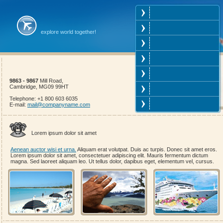
explore world together!
9863 - 9867
Mill Road,
Cambridge, MG09 99HT
Telephone: +1 800 603 6035
E-mail:
mail@companyname.com
Lorem ipsum dolor sit amet
Aenean auctor wisi et urna.
Aliquam erat volutpat. Duis ac turpis. Donec sit amet eros.
Lorem ipsum dolor sit amet, consectetuer adipiscing elit. Mauris fermentum dictum
magna. Sed laoreet aliquam leo. Ut tellus dolor, dapibus eget, elementum vel, cursus.