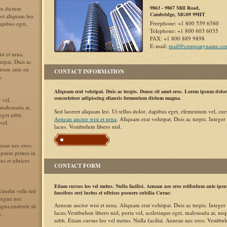
9863 - 9867 Mill Road,
m dictum
Cambridge, MG09 99HT
et aliquam leo.
Freephone: +1 800 559 6580
dapibus eget,
Telephone: +1 800 603 6035
FAX: +1 800 889 9898
E-mail:
mail@companyname.co
si et urna.
utpat. Duis ac
utrum ante eu
CONTACT INFORMATION
m.
Aliquam erat volutpat. Duis ac turpis. Donec sit amet eros. Lorem ipsum dolor 
consectetuer adipiscing eliauris fermentum dictum magna.
 vel,
 malesuada at,
Sed laoreet aliquam leo. Ut tellus dolor, dapibus eget, elementum vel, cursu
eget nibh.
Aenean auctor wisi et urna
. Aliquam erat volutpat. Duis ac turpis. Integer
vel.
lacus. Vestibulum libero nisl.
enean nec eros.
ipsum primis in
us et ultrices
CONTACT FORM
Etiam cursus leo vel metus. Nulla facilisi. Aenean nec eros estibulum ante ips
citudin velit sed
faucibus orci luctus et ultrices posuere cubilia Curae:
 augue nec
Aenean auctor wisi et urna. Aliquam erat volutpat. Duis ac turpis. Integer
gna,endrerit sit
lacus.Vestibulum libero nisl, porta vel, scelerisque eget, malesuada at, n
c.
nibh. Etiam cursus leo vel metus. Nulla facilisi. Aenean nec eros. Vestib