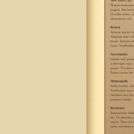
New York City
Mauris fermentu
magna. Sed laore
Ut tellus dolor, 
elementum vel.
Boston
Aenean auctor wi
Aliquam erat vol
turpis. Integer r
lacus. Vestibulu
Sacramento
Libero nisl, porta
scelerisque eget,
neque. Vivamus 
Etiam cursus leo 
Minneapolis
Nulla facilisi. A
Vestibulum ante 
faucibus orci luct
posuere cubilia.
Rochester
Suspendisse solli
leo. Ut pharetra
augue. Nam elit a
amet, tincidunt a