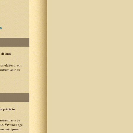
m
sit amet,
s eleifend, elit.
 rutrum ante eu
um primis in
 rutrum ante eu
eque. Vivamus eget
ulum ante ipsum