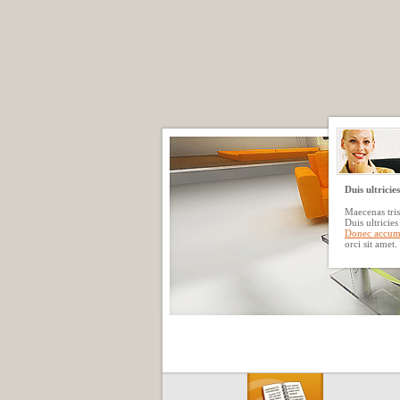
Duis ultricies
Maecenas tris
Duis ultricie
Donec accum
orci sit amet.