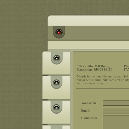
9863 - 9867 Mill Road,
Pho
Cambridge, MG09 99HT
FA
Mauris fermentum dictum magna. Sed l
auctor wisi et urna. Aliquam erat volutp
rutrum ante eu lacu.
Your name:
Email:
Comments: