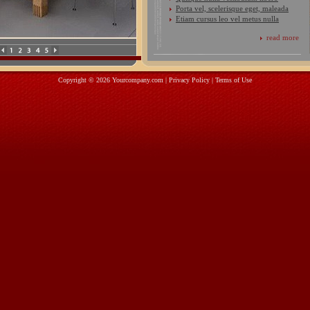
Porta vel, scelerisque eget, maleada
Etiam cursus leo vel metus nulla
read more
Copyright © 2026 Yourcompany.com
|
Privacy Policy
|
Terms of Use