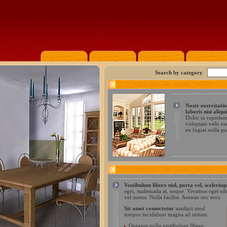
Search by category
Nostr exercitati
laboris nisi aliqu
Dolor in reprehen
voluptate velit es
eu fugiat nulla pa
Vestibulum libero nisl, porta vel, scelerisq
eget, malesuada at, neque. Vivamus eget nib
vel metus. Nulla facilisi. Aenean nec eros.
Sit amet consectetur
asadipii mod
tempor incididunt magna ad minim.
Quisque nulla vestibulum libero