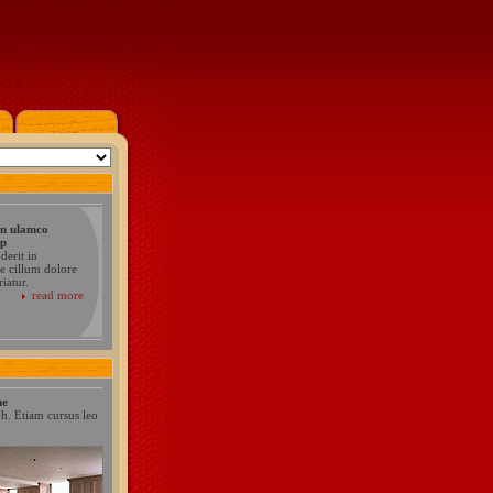
on ulamco
ip
derit in
se cillum dolore
riatur.
read more
ue
h. Etiam cursus leo