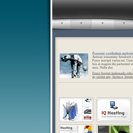
Praesent vestibulum molestie
Aenean nonummy hendrerit ma
Fusce suscipit varius mi. Cum
bus et magnis dis parturient m
mus. Nulla dui.
Fusce feugiat malesuada odio
at, cursus nec, luctus a, lorem