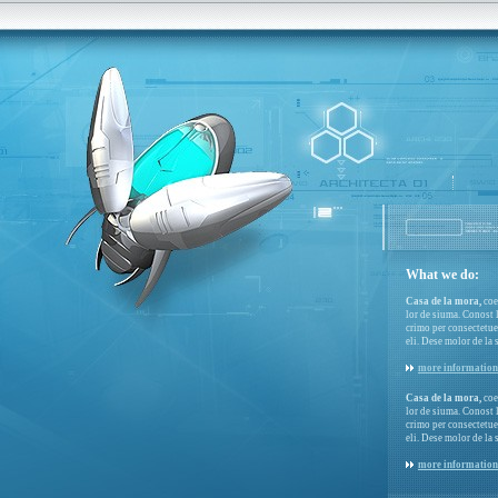
What we do:
Casa de la mora,
coe
lor de siuma. Conost l
crimo per consectetue
eli. Dese molor de la 
more information
Casa de la mora,
coe
lor de siuma. Conost l
crimo per consectetue
eli. Dese molor de la 
more information