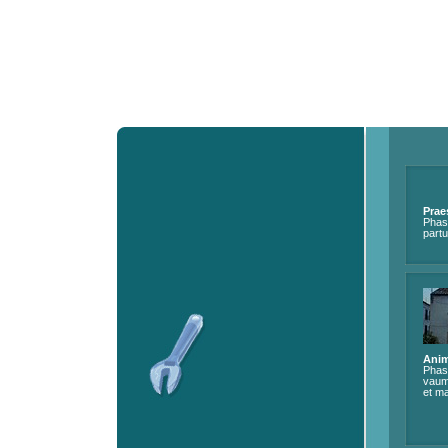
Prae
Phase
partu
Anim
Phas 
vaum 
et ma