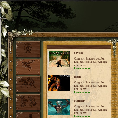
Savage
Cing elit. Praesen vestibu
lum molestie lacus. Aenean
nonummy.
Learn more
Blade
Cing elit. Praesen vestibu
lum molestie lacus. Aenean
nonummy.
Learn more
Monster
Cing elit. Praesen vestibu
lum molestie lacus. Aenean
nonummy.
Learn more