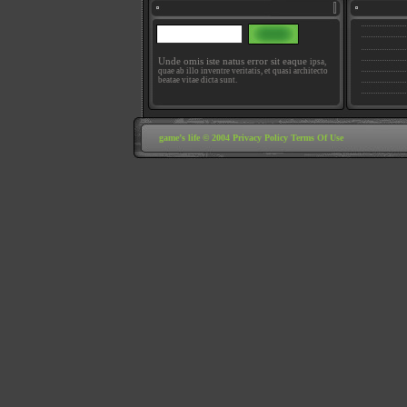
Unde omis iste natus error sit eaque
ipsa,
quae ab illo inventre veritatis, et quasi architecto
beatae vitae dicta sunt.
game’s life © 2004
Privacy Policy
Terms Of Use