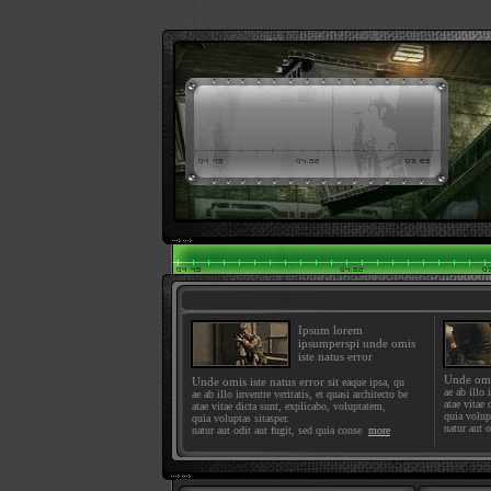
Ipsum lorem
ipsumperspi unde omis
iste natus error
Unde omis
Unde omis iste natus error sit
eaque ipsa, qu
ae ab illo 
ae ab illo inventre veritatis, et quasi architecto be
atae vitae
atae vitae dicta sunt, explicabo, voluptatem,
quia volupt
quia voluptas sitasper.
natur aut 
natur aut odit aut fugit, sed quia conse
more