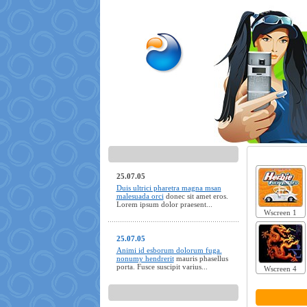
25.07.05
Duis ultrici pharetra magna msan
malesuada orci
donec sit amet eros.
Lorem ipsum dolor praesent...
Wscreen 1
25.07.05
Animi id esborum dolorum fuga.
nonumy hendrerit
mauris phasellus
porta. Fusce suscipit varius...
Wscreen 4