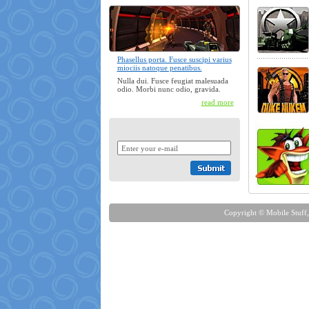
Phasellus porta. Fusce suscipi varius
miociis natoque penatibus.
Nulla dui. Fusce feugiat malesuada
odio. Morbi nunc odio, gravida.
read more
Copyright © Mobile Stuff,