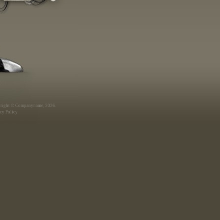
right © Companyname, 2026.
cy Policy