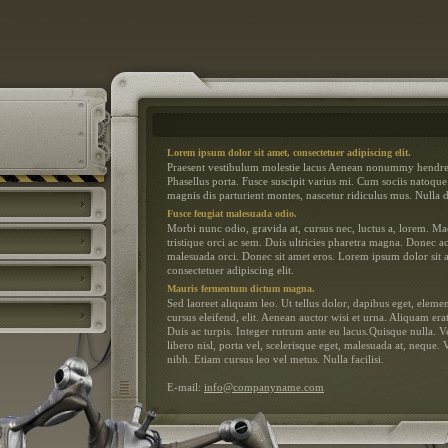
Lorem ipsum dolor sit amet, consectetuer adipiscing elit.
Praesent vestibulum molestie lacus Aenean nonummy hendrer
Phasellus porta. Fusce suscipit varius mi. Cum sociis natoque
magnis dis parturient montes, nascetur ridiculus mus. Nulla d
Fusce feugiat malesuada odio.
Morbi nunc odio, gravida at, cursus nec, luctus a, lorem. M
tristique orci ac sem. Duis ultricies pharetra magna. Donec 
malesuada orci. Donec sit amet eros. Lorem ipsum dolor sit 
consectetuer adipiscing elit.
Mauris fermentum dictum magna.
Sed laoreet aliquam leo. Ut tellus dolor, dapibus eget, eleme
cursus eleifend, elit. Aenean auctor wisi et urna. Aliquam era
Duis ac turpis. Integer rutrum ante eu lacus.Quisque nulla. 
libero nisl, porta vel, scelerisque eget, malesuada at, neque.
nibh. Etiam cursus leo vel metus. Nulla facilisi.
E-mail:
info@companyname.com