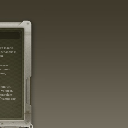
it mauris.
 penatibus et
ui.
aecenas
accumsan
amet,
ntum vel,
t volutpat.
Vestibulum
 Vivamus eget