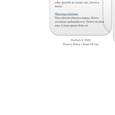
odio, gravida at, cursus. nec, luctus a,
lorem.
Maecenas tristique
Duis ultricies pharetra magna. Donec
accumsan malesuada orci. Donec sit amet
eros. Lorem ipsum dolor sit.
Fusce feugiat malesuada
Morbi nunc odio, gravida at, cursus.
ProTech © 2026
Privacy Policy
|
Terms Of Use
Phasellus porta
Fusce suscipit varius mi. Cum sociis
natoque penatibus et magnis.