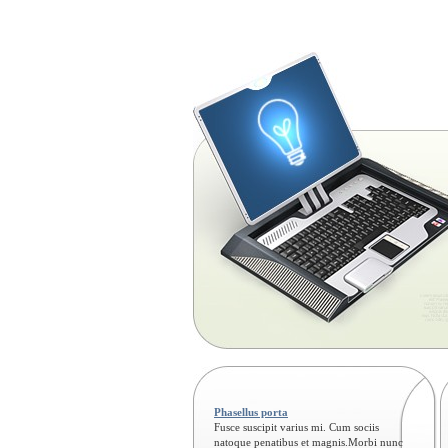
Phasellus porta
Fusce suscipit varius mi. Cum sociis
natoque penatibus et magnis.Morbi nunc