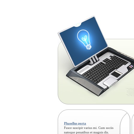
Phasellus porta
Fusce suscipit varius mi. Cum sociis
natoque penatibus et magnis dis.