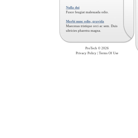
Nulla dui
Fusce feugiat malesuada odio.
Morbi nunc odio, gravida
Maecenas tristique orci ac sem. Duis
ultricies pharetra magna.
Morbi nunc odio, gravida
Maecenas tristique orci ac sem. Duis
ProTech © 2026
ultricies pharetra magna.
Privacy Policy
|
Terms Of Use