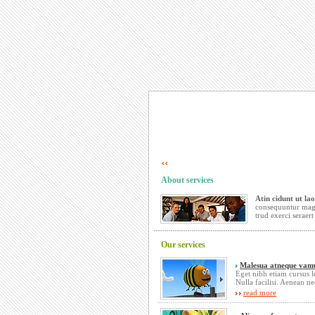
About services
Atin cidunt ut lao
consequuntur mag
trud exerci seraer
Our services
Malesua atneque vam
Eget nibh etiam cursus l
Nulla facilisi. Aenean ne
read more