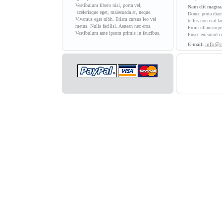
Vestibulum libero nisl, porta vel,
Nam elit magna, 
scelerisque eget, malesuada at, neque.
Donec porta diam
Vivamus eget nibh. Etiam cursus leo vel
tellus non erat l
metus. Nulla facilisi. Aenean nec eros.
Proin ullamcorper
Vestibulum ante ipsum primis in faucibus.
Fusce euismod co
info@
E-mail: