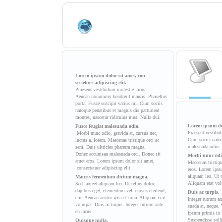
Lorem ipsum dolor sit amet, con-
sectetuer adipiscing elit.
Praesent vestibulum molestie lacus
Aenean nonummy hendrerit mauris. Phasellus
porta. Fusce suscipit varius mi. Cum sociis
natoque penatibus et magnis dis parturient
montes, nascetur ridiculus mus. Nulla dui.
Lorem ipsum dolo
Fusce feugiat malesuada odio.
Praesent vestibu
Morbi nunc odio, gravida at, cursus nec,
Cum sociis natoq
luctus a, lorem. Maecenas tristique orci ac
malesuada odio.
sem. Duis ultricies pharetra magna.
Donec accumsan malesuada orci. Donec sit
Morbi nunc odio
amet eros. Lorem ipsum dolor sit amet,
Maecenas tristiq
consectetuer adipiscing elit.
eros. Lorem ipsu
aliquam leo. Ut t
Mauris fermentum dictum magna.
Aliquam erat vol
Sed laoreet aliquam leo. Ut tellus dolor,
dapibus eget, elementum vel, cursus eleifend,
Duis ac turpis.
elit. Aenean auctor wisi et urna. Aliquam erat
Integer rutrum an
volutpat. Duis ac turpis. Integer rutrum ante
suada at, neque.
eu lacus.
ipsum primis in f
Suspendisse solli
Quisque nulla.