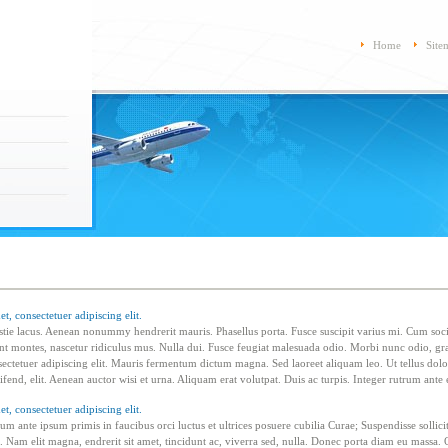
Home
Site
t, consectetuer adipiscing elit.
tie lacus. Aenean nonummy hendrerit mauris. Phasellus porta. Fusce suscipit varius mi. Cum soci
ent montes, nascetur ridiculus mus. Nulla dui. Fusce feugiat malesuada odio. Morbi nunc odio, gr
sectetuer adipiscing elit. Mauris fermentum dictum magna. Sed laoreet aliquam leo. Ut tellus dolo
fend, elit. Aenean auctor wisi et urna. Aliquam erat volutpat. Duis ac turpis. Integer rutrum ante 
t, consectetuer adipiscing elit.
m ante ipsum primis in faucibus orci luctus et ultrices posuere cubilia Curae; Suspendisse sollicit
 Nam elit magna, endrerit sit amet, tincidunt ac, viverra sed, nulla. Donec porta diam eu massa.