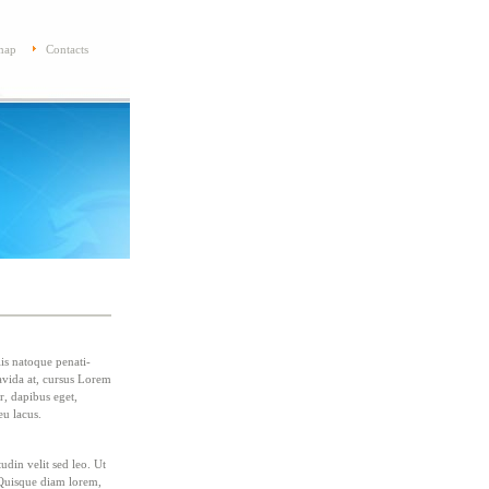
map
Contacts
is natoque penati-
avida at, cursus Lorem
r, dapibus eget,
eu lacus.
udin velit sed leo. Ut
 Quisque diam lorem,