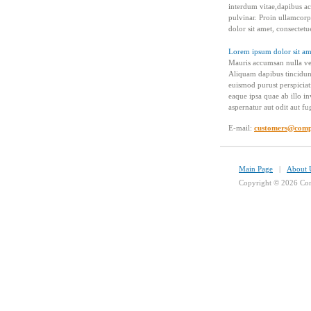
interdum vitae,dapibus ac
pulvinar. Proin ullamcorp
dolor sit amet, consectet
Lorem ipsum dolor sit ame
Mauris accumsan nulla vel 
Aliquam dapibus tincidunt 
euismod purust perspicia
eaque ipsa quae ab illo in
aspernatur aut odit aut f
E-mail:
customers@com
Main Page
|
About 
Copyright © 2026 Com