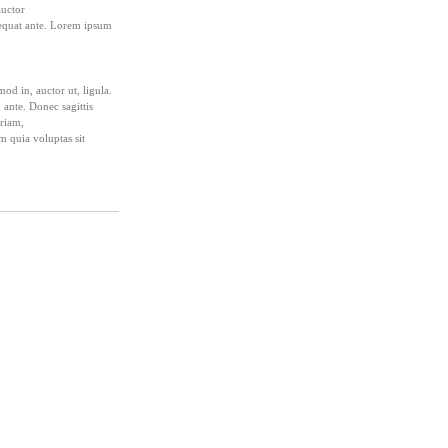
auctor
nsequat ante. Lorem ipsum
od in, auctor ut, ligula.
 ante. Donec sagittis
eriam,
m quia voluptas sit