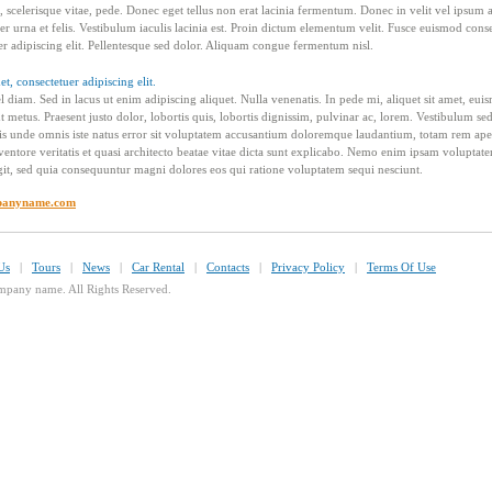
, scelerisque vitae, pede. Donec eget tellus non erat lacinia fermentum. Donec in velit vel ipsum 
er urna et felis. Vestibulum iaculis lacinia est. Proin dictum elementum velit. Fusce euismod co
uer adipiscing elit. Pellentesque sed dolor. Aliquam congue fermentum nisl.
t, consectetuer adipiscing elit.
diam. Sed in lacus ut enim adipiscing aliquet. Nulla venenatis. In pede mi, aliquet sit amet, euism
metus. Praesent justo dolor, lobortis quis, lobortis dignissim, pulvinar ac, lorem. Vestibulum sed
tis unde omnis iste natus error sit voluptatem accusantium doloremque laudantium, totam rem ap
ventore veritatis et quasi architecto beatae vitae dicta sunt explicabo. Nemo enim ipsam voluptate
ugit, sed quia consequuntur magni dolores eos qui ratione voluptatem sequi nesciunt.
panyname.com
Us
|
Tours
|
News
|
Car Rental
|
Contacts
|
Privacy Policy
|
Terms Of Use
pany name. All Rights Reserved.