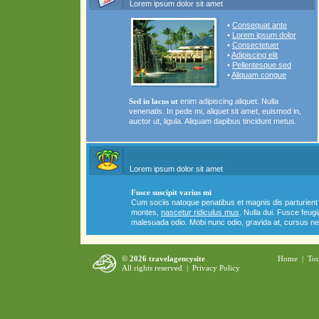
Lorem ipsum dolor sit amet
•
Consequat ante
•
Lorem ipsum dolor
•
Consectetuer
•
Adipiscing elit
•
Pellentesque sed
•
Aliquam congue
Sed in lacus ut
enim adipiscing aliquet. Nulla
venenatis. In pede mi, aliquet sit amet, euismod in,
auctor ut, ligula. Aliquam dapibus tincidunt metus.
Lorem ipsum dolor sit amet
Fusce suscipit varius mi
Cum sociis natoque penatibus et magnis dis parturient
montes,
nascetur ridiculus mus
. Nulla dui. Fusce feugi
malesuada odio. Mobi nunc odio, gravida at, cursus ne
© 2026 travelagencysite
Home
|
Tou
All rights reserved |
Privacy Policy