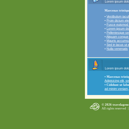
Lorem ipsum dolo
Maecenas tristiqu
•
Vestibulum iaculi
•
Proin dictum el
•
Fusce euismod 
•
Lorem ipsum dol
•
Pellentesque se
•
Aliquam congue 
•
Mauris accumsan
•
Sed in lacus ut 
•
Nulla venenatis
Lorem ipsum dolo
•
Maecenas tristi
Adipisicing elit, 
•
Cididunt ut labo
ad minim veniam, 
© 2026 travelagenc
All rights reserved 