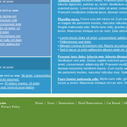
Aliquam dapibus
tincidunt metus. Praesent justo dol
r sit amet
lobortis dignissim, pulvinar ac, lorem. Vestibulum 
euismod purus. Lorem ipsum dolor sit amet, consect
e orci ac sem:
Praesent vestibulum molestie lacus. Aenean nonu
s lacinia est
Phasellus porta.
Fusce suscipit varius mi. Cum soc
ementum velit
et magnis dis parturient montes, nascetur ridiculu
consequat ante
feugiat malesuada odio. Morbi nunc odio, gravida a
or sit amet, co
lorem. Maecenas tristique orci ac sem. Duis ultric
d dolor
fermentum nisl
•
Lorem ipsum dolor sit amet, consectetuer adipisci
 nulla vel diam
•
Pellentesque sed dolor.
enim adipiscing
•
Aliquam congue fermentum nisl. Mauris accumsan
•
Sed in lacus ut enim adipiscing aliquen pede mi, a
Praesent justo dolor, lobortis quis, lobortis digniss
Vestibulum sed ante. Donec sagittis euismod purus
amet, consectetuer adipiscing elit. Praesent vesti
r sit amet
Aenean nonummy hendrerit mauris. Cum sociis na
dis parturient montes, nascetur ridiculus mus. Null
que orci ac sem
.
Sit amet, consectetur.
Fusce feugiat malesuada odio.
Morbi nunc odio, gra
sed do eiusmod.
luctus a, lorem. Maecenas tristique orci ac sem. Du
re.
Et dolore magna. Ut enim
quis nostrud exercitation
ysite
Home
|
Tours
|
Destinations
|
Hotel Reservations
|
Car Rental
|
Ab
|
Privacy Policy