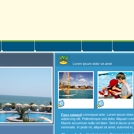
Lorem ipsum dolor sit amet
Fusce euismod
consequat ante. Lorem ipsum dolor 
adipiscing elit. Pellentesque sed dolor. Aliquam co
Mauris accumsan nulla vel diam. Sed in lacus ut eni
venenatis. In pede mi, aliquet sit amet, euismod in, 