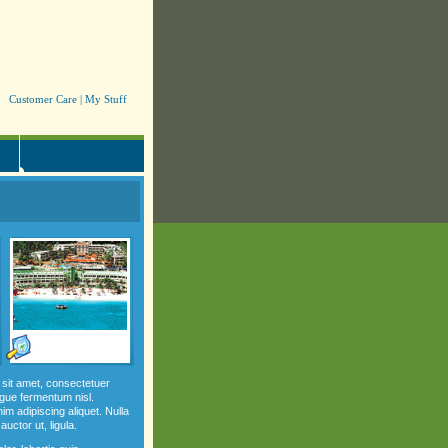
Customer Care
|
My Stuff
sit amet, consectetuer
ngue fermentum nisl.
m adipiscing aliquet. Nulla
auctor ut, ligula.