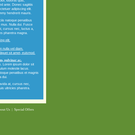
or, lobortis quis,
sed ante. Donec sagittis
etuer adipiscing elit.
mmy hendrerit mauris.
iis natoque penatibus
s mus. Nulla dui. Fusce
t, cursus nec, luctus a,
ies pharetra magna.
ng elit.
 nulla vel diam.
liquet sit amet, euismod.
im, pulvinar ac.
. Lorem ipsum dolor sit
bulum molestie lacus.
toque penatibus et magnis
a dui.
vida at, cursus nec,
is ultricies pharetra.
out Us
|
Special Offers