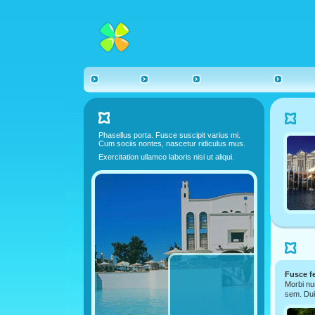
Phasellus porta. Fusce suscipit varius mi.
Cum sociis nontes, nascetur ridiculus mus.
Exercitation ullamco laboris nisi ut aliqui.
Fusce f
Morbi nu
sem. Dui