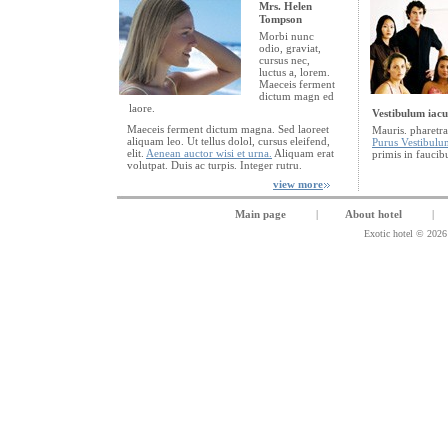
Mrs. Helen
Tompson
Morbi nunc
odio, graviat,
cursus nec,
luctus a, lorem.
Maeceis ferment
dictum magn ed
laore.
Vestibulum iacu
Maeceis ferment dictum magna. Sed laoreet
Mauris. pharetr
aliquam leo. Ut tellus dolol, cursus eleifend,
Purus Vestibulu
elit.
Aenean auctor wisi et urna.
Aliquam erat
primis in faucib
volutpat. Duis ac turpis. Integer rutru.
view more
Main page
|
About hotel
|
Exotic hotel © 202