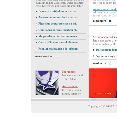
cum san males uada orci. Done sit amet
laor eet aliquam leo.
eros. Lorem ips um dolor sit amet tetue.
Aenean auctor wisi 
Praesent vestibulum mol acus.
Aliquam erat volutpa
rutrum ante eu lacu
Aenean nonummy heni mauris.
read more
Phasellus porta usce sus va mi.
Cum sociis natoque pentibu et.
Magnis dis parturient monesas.
Sed ut perspiciatis 
Iste natus error sit
Cetur ridic ulus mus uladu usce.
loremque laudantiu
Feugiat malesuada odo orbi nu.
Doloremque laud
Aperiam, eaque i
more services
read more
Sed ut pers.
Iste natus error sit
volup tatem.
Accus aiudo.
loremque lauda
learn more
ntium, totam re.
Copyright ï¿½ 2026 Airl