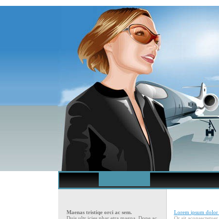
Maenas tristiqe orci ac sem.
Lorem ipsum dolor s
Duis ultr icies phar etra magna. Done ac
Or sit aconsectetuer