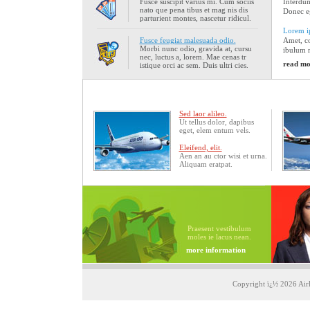
Fusce suscipit varius mi. Cum sociis
Interdum
nato que pena tibus et mag nis dis
Donec eg
parturient montes, nascetur ridicul.
Lorem ip
Fusce feugiat malesuada odio.
Amet, co
Morbi nunc odio, gravida at, cursu
ibulum 
nec, luctus a, lorem. Mae cenas tr
read mo
istique orci ac sem. Duis ultri cies.
Sed laor alileo.
Ut tellus dolor, dapibus
eget, elem entum vels.
Eleifend, elit.
Aen an au ctor wisi et urna.
Aliquam eratpat.
Praesent vestibulum
moles ie lacus nean.
more information
Copyright ï¿½ 2026 Airl