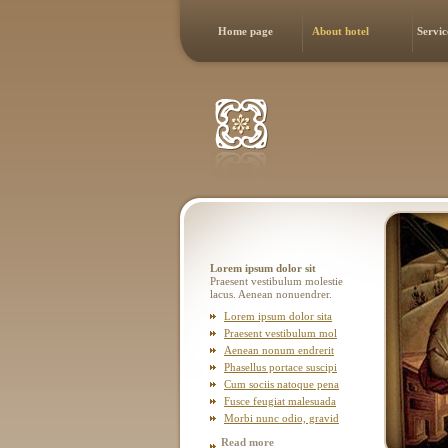
Home page
About hotel
Servic
Lorem ipsum dolor sit
Praesent vestibulum molestie
lacus. Aenean nonuendrer.
Lorem ipsum dolor sita
Praesent vestibulum mol
Aenean nonum endrerit
Phasellus portace suscipi
Cum sociis natoque pena
Fusce feugiat malesuada
Morbi nunc odio, gravid
Read more