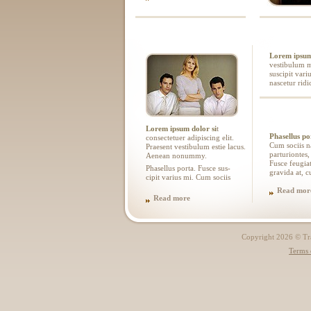
Lorem ipsum
vestibulum m
suscipit vari
nascetur rid
Lorem ipsum dolor si
t
Phasellus por
consectetuer adipiscing elit.
Cum sociis n
Praesent vestibulum estie lacus.
parturiontes,
Aenean nonummy.
Fusce feugia
Phasellus porta. Fusce sus-
gravida at, c
cipit varius mi. Cum sociis
Read mor
Read more
Copyright 2026 © Trad
Terms 