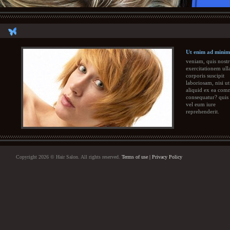
Ut enim ad mini
veniam, quis nost
exercitationem ul
corporis suscipit
laboriosam, nisi ut
aliquid ex ea com
consequatur? quis
vel eum iure
reprehenderit.
Copyright 2026 © Hair Salon. All rights reserved.
Terms of use
|
Privacy Policy