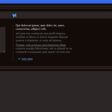
Qui dolorem ipsum, quia dolor sit, amet,
consectetur, adipisci velit.
sed quia non numquam eius modi tempora
incidunt ut labore et dolore magnam aliquam
quaerat voluptatem. ut enim ad minima.
Veniam, quis nostrum exercitationem ullam
corporis suscipit laboriosam, nisi ut aliquid ex ea
commodi consequatur quis autem vel eum iure
view map