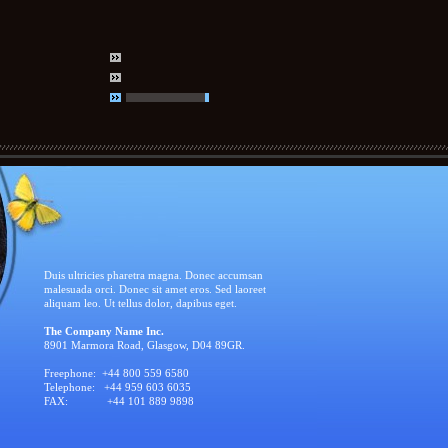
Duis ultricies pharetra magna. Donec accumsan
malesuada orci. Donec sit amet eros. Sed laoreet
aliquam leo. Ut tellus dolor, dapibus eget.
The Company Name Inc.
8901 Marmora Road, Glasgow, D04 89GR.
Freephone: +44 800 559 6580
Telephone: +44 959 603 6035
FAX: +44 101 889 9898