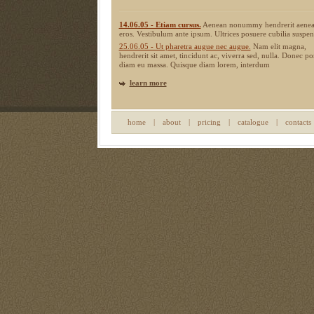
14.06.05 - Etiam cursus.
Aenean nonummy hendrerit aenea
eros. Vestibulum ante ipsum. Ultrices posuere cubilia suspen
25.06.05 - Ut pharetra augue nec augue.
Nam elit magna,
hendrerit sit amet, tincidunt ac, viverra sed, nulla. Donec po
diam eu massa. Quisque diam lorem, interdum
learn more
home
|
about
|
pricing
|
catalogue
|
contacts