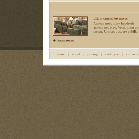
Etiam cursus leo metus
Aenean nonummy hendrerit
aenean nec eros. Vestibulum an
ipsum. Ultrices posuere cubilia
learn more
home
|
about
|
pricing
|
catalogue
|
contacts