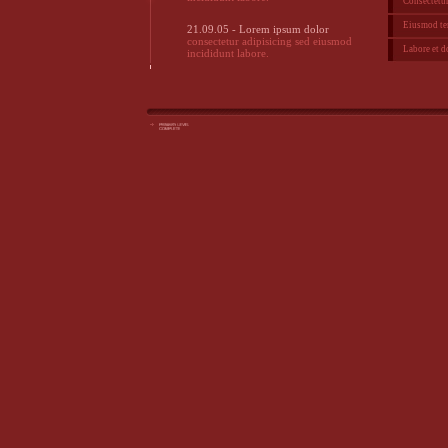
Consectetur
Eiusmod te
21.09.05 - Lorem ipsum dolor
consectetur adipisicing sed eiusmod
Labore et d
incididunt labore.