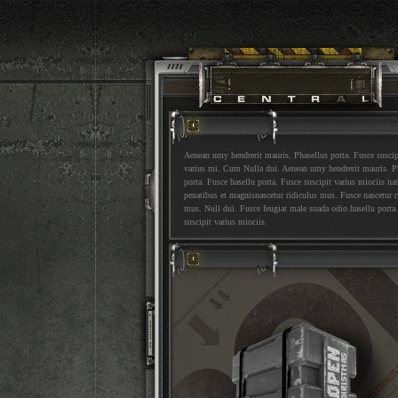
Aenean umy hendrerit mauris. Phasellus porta. Fusce suscip
varius mi. Cum Nulla dui. Aenean umy hendrerit mauris. P
porta. Fusce hasellu porta. Fusce suscipit varius miociis na
penatibus et magnisnascetur ridiculus mus. Fusce nascetur r
mus. Null dui. Fusce feugiat male suada odio hasellu porta
suscipit varius miociis.